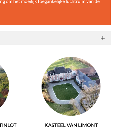
ing om het moeilijk toegankelijke luchtruim van de
 TINLOT
KASTEEL VAN LIMONT