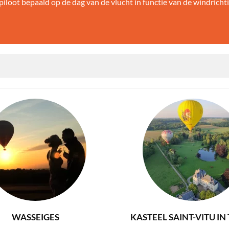
iloot bepaald op de dag van de vlucht in functie van de windricht
WASSEIGES
KASTEEL SAINT-VITU IN