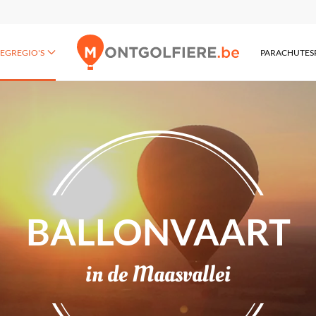
IEGREGIO'S
PARACHUTE
BALLONVAART
in de Maasvallei