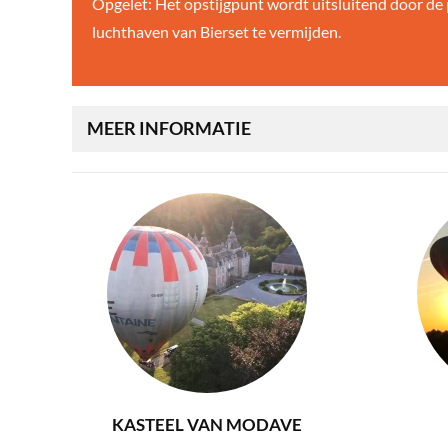
Opgelet: Het opstijgpunt wordt uitsluitend door de p
luchthaven van Bierset te vermijden.
MEER INFORMATIE
KASTEEL VAN MODAVE