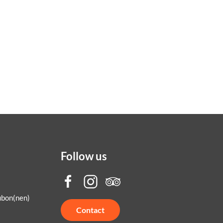
Follow us
ubon(nen)
Contact