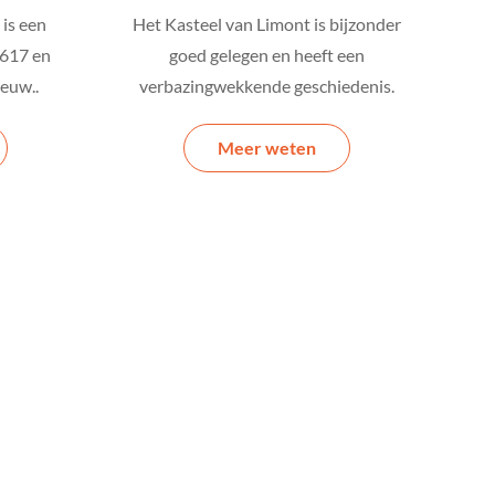
 is een
Het Kasteel van Limont is bijzonder
617 en
goed gelegen en heeft een
eeuw..
verbazingwekkende geschiedenis.
Meer weten