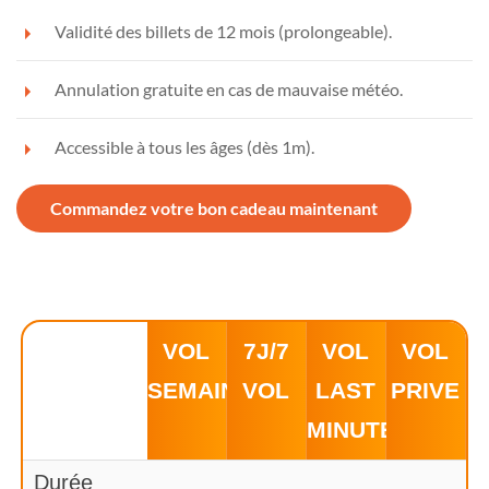
Validité des billets de 12 mois (prolongeable).
Annulation gratuite en cas de mauvaise météo.
Accessible à tous les âges (dès 1m).
Commandez votre bon cadeau maintenant
VOL
7J/7
VOL
VOL
SEMAINE
VOL
LAST
PRIVE
MINUTE
Durée