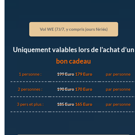
Vol WE (7J/7, y compris jours fériés)
Uniquement valables lors de l'achat d’un
bon cadeau
1 personne :
199 Euro
179 Euro
par personne
2 personnes :
190 Euro
170 Euro
par personne
3 pers et plus :
185 Euro
165 Euro
par personne