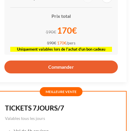
Prix total
170€
190€
190€
170€
/pers
Uniquement valables lors de l'achat d’un bon cadeau
Commander
MEILLEURE VENTE
TICKETS 7JOURS/7
Valables tous les jours
Vol de 1h environ