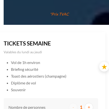
*Prix TVAC
TICKETS SEMAINE
Valables du lundi au jeudi
Vol de 1h environ
★
Briefing sécurité
Toast des aérostiers (champagne)
Diplôme de vol
Souvenir
1
-
+
Nombre de personnes