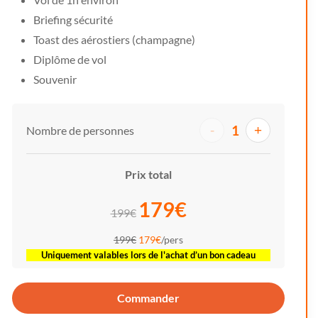
Briefing sécurité
Toast des aérostiers (champagne)
Diplôme de vol
Souvenir
1
-
+
Nombre de personnes
Prix total
179€
199€
199€
179€
/pers
Uniquement valables lors de l'achat d’un bon cadeau
Commander